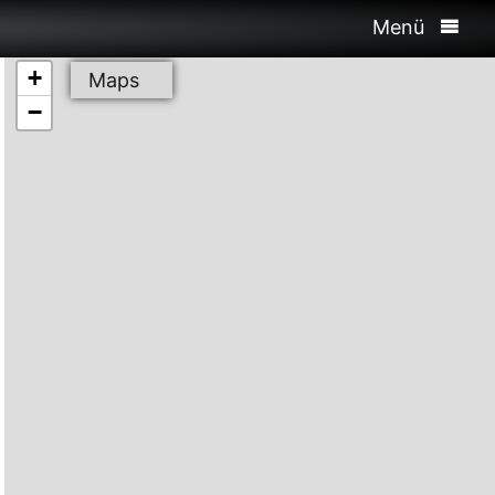
Menü
+
Maps
−