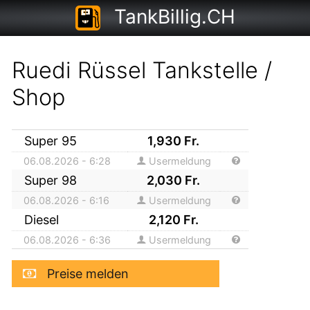
TankBillig.CH
Ruedi Rüssel Tankstelle /
Shop
Super 95
1,930
Fr.
06.08.2026 - 6:28
Usermeldung
Super 98
2,030
Fr.
06.08.2026 - 6:16
Usermeldung
Diesel
2,120
Fr.
06.08.2026 - 6:36
Usermeldung
Preise melden