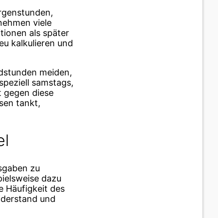
orgenstunden,
 nehmen viele
tionen als später
eu kalkulieren und
ndstunden meiden,
peziell samstags,
t gegen diese
sen tankt,
el
usgaben zu
pielsweise dazu
e Häufigkeit des
iderstand und