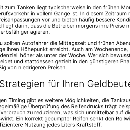
it zum Tanken liegt typischerweise in den frühen M
rufsverkehr in vollem Gange ist. In diesem Zeitraum
Preisanpassungen vor und bieten häufig bessere Kondi
liegt darin, dass die Betreiber morgens ihre Preise n
erbsfähiger agieren.
 sollten Autofahrer die Mittagszeit und frühen Abe
ge ihren Höhepunkt erreicht. Auch am Wochenende, s
endenziell höher als unter der Woche. Wer sich bewuss
eidet und stattdessen gezielt in den günstigeren Pha
ßig von niedrigeren Preisen.
Strategien für Ihren Geldbeut
en Timing gibt es weitere Möglichkeiten, die Tanka
regelmäßige Überprüfung des Reifendrucks trägt beis
fverbrauch zu reduzieren, was sich unmittelbar auf di
irkt. Ein korrekt gepumpter Reifen senkt den Rollw
fizientere Nutzung jedes Liters Kraftstoff.