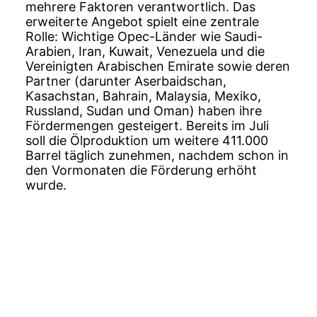
mehrere Faktoren verantwortlich. Das
erweiterte Angebot spielt eine zentrale
Rolle: Wichtige Opec-Länder wie Saudi-
Arabien, Iran, Kuwait, Venezuela und die
Vereinigten Arabischen Emirate sowie deren
Partner (darunter Aserbaidschan,
Kasachstan, Bahrain, Malaysia, Mexiko,
Russland, Sudan und Oman) haben ihre
Fördermengen gesteigert. Bereits im Juli
soll die Ölproduktion um weitere 411.000
Barrel täglich zunehmen, nachdem schon in
den Vormonaten die Förderung erhöht
wurde.
Die Dollarschwäche wirkt sich ebenfalls
positiv auf die Schweizer Tankstellenpreise
aus. Da Öl in US-Dollar gehandelt wird, führt
ein günstigerer Dollar dazu, dass die
Umrechnung in Schweizer Franken
niedrigere Preise ergibt. Beim derzeitigen
Wechselkursniveau bedarf es einer
Veränderung von etwa zwei bis drei Rappen