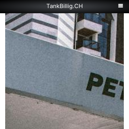
TankBillig.CH