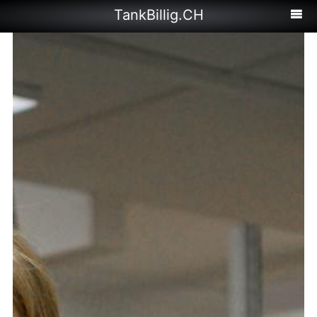
TankBillig.CH