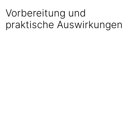
Vorbereitung und
praktische Auswirkungen
Tankstellenunternehmen haben Zeit, sich
auf die Umstellung vorzubereiten. Die
Branche arbeitet eng mit Behörden
zusammen, um einen reibungslosen
Übergang zu gewährleisten. Experten
gehen davon aus, dass die meisten
Stationen gut vorbereitet sein werden,
wenn die neuen Regelungen in Kraft treten.
Autofahrer sollten sich bereits jetzt
informieren, was sich ändern wird, um nach
dem 1. April bestens Bescheid zu wissen.
Viele Online-Portale und offizielle Websites
bieten bereits umfassende Informationen zu
den kommenden Neuerungen. Wer sich