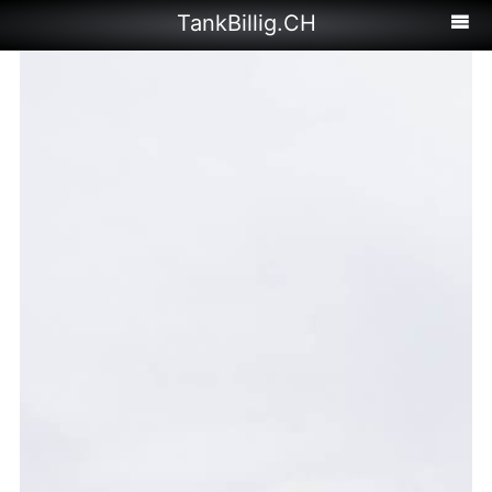
TankBillig.CH