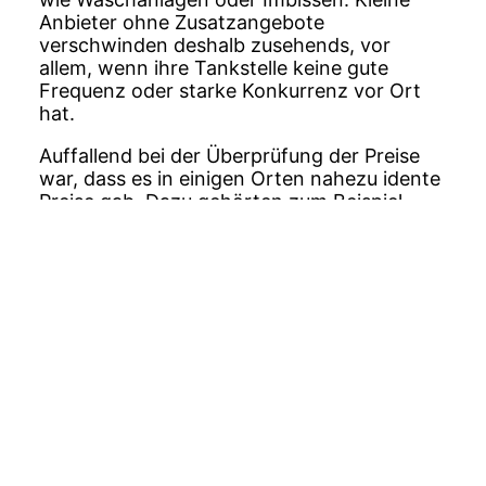
Anbieter ohne Zusatzangebote
verschwinden deshalb zusehends, vor
allem, wenn ihre Tankstelle keine gute
Frequenz oder starke Konkurrenz vor Ort
hat.
Auffallend bei der Überprüfung der Preise
war, dass es in einigen Orten nahezu idente
Preise gab. Dazu gehörten zum Beispiel
Ebikon
, Meggen oder Reiden, wo sich vier
Tankstellen den Markt teilen. Der Verdacht
nach einer Preisabsprache würde
naheliegen, aber die Tankstellenbetreiber
dementieren. Alle betonen, dass das
kartellrechtlich verboten ist. Der Grund für
ähnliche oder idente Preise wäre hingegen,
dass alle Anbieter vom gleichen Markt
beziehen und die Großhandelspreise wenig
Spielraum in der Preisgestaltung zuließen.