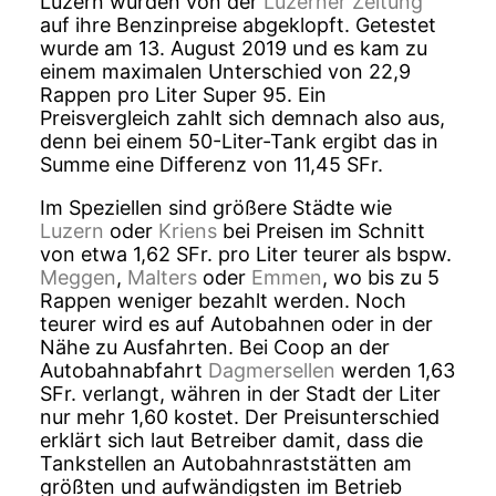
Luzern wurden von der
Luzerner Zeitung
auf ihre Benzinpreise abgeklopft. Getestet
wurde am 13. August 2019 und es kam zu
einem maximalen Unterschied von 22,9
Rappen pro Liter Super 95. Ein
Preisvergleich zahlt sich demnach also aus,
denn bei einem 50-Liter-Tank ergibt das in
Summe eine Differenz von 11,45 SFr.
Im Speziellen sind größere Städte wie
Luzern
oder
Kriens
bei Preisen im Schnitt
von etwa 1,62 SFr. pro Liter teurer als bspw.
Meggen
,
Malters
oder
Emmen
, wo bis zu 5
Rappen weniger bezahlt werden. Noch
teurer wird es auf Autobahnen oder in der
Nähe zu Ausfahrten. Bei Coop an der
Autobahnabfahrt
Dagmersellen
werden 1,63
SFr. verlangt, währen in der Stadt der Liter
nur mehr 1,60 kostet. Der Preisunterschied
erklärt sich laut Betreiber damit, dass die
Tankstellen an Autobahnraststätten am
größten und aufwändigsten im Betrieb