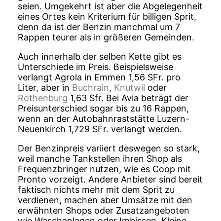
seien. Umgekehrt ist aber die Abgelegenheit
eines Ortes kein Kriterium für billigen Sprit,
denn da ist der Benzin manchmal um 7
Rappen teurer als in größeren Gemeinden.
Auch innerhalb der selben Kette gibt es
Unterschiede im Preis. Beispielsweise
verlangt Agrola in Emmen 1,56 SFr. pro
Liter, aber in
Buchrain
,
Knutwil
oder
Rothenburg
1,63 Sfr. Bei Avia beträgt der
Preisunterschied sogar bis zu 16 Rappen,
wenn an der Autobahnraststätte Luzern-
Neuenkirch 1,729 SFr. verlangt werden.
Der Benzinpreis variiert deswegen so stark,
weil manche Tankstellen ihren Shop als
Frequenzbringer nutzen, wie es Coop mit
Pronto vorzeigt. Andere Anbieter sind bereit
faktisch nichts mehr mit dem Sprit zu
verdienen, machen aber Umsätze mit den
erwähnten Shops oder Zusatzangeboten
wie Waschanlagen oder Imbissen. Kleine