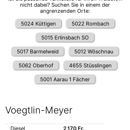
nicht dabei? Suchen Sie in einem der
angrenzenden Orte:
5024 Küttigen
5022 Rombach
5015 Erlinsbach SO
5017 Barmelweid
5012 Wöschnau
5062 Oberhof
4655 Stüsslingen
5001 Aarau 1 Fächer
Voegtlin-Meyer
Diesel
2,170
Fr.