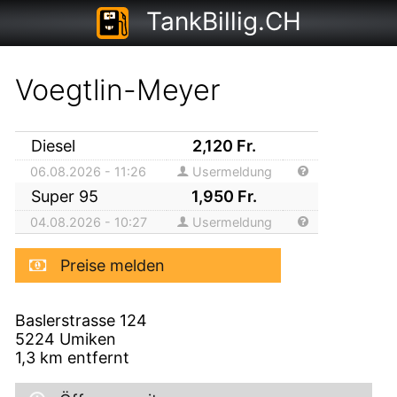
TankBillig.CH
Voegtlin-Meyer
Diesel
2,120
Fr.
06.08.2026 - 11:26
Usermeldung
Super 95
1,950
Fr.
04.08.2026 - 10:27
Usermeldung
Preise melden
Baslerstrasse 124
5224
Umiken
1,3
km entfernt