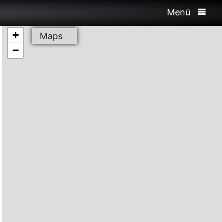
Menü
+
Maps
−