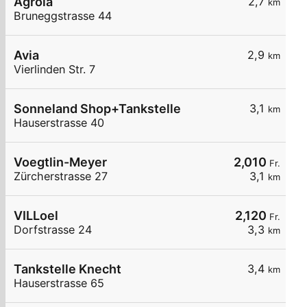
Agrola
2,7
km
Bruneggstrasse 44
Avia
2,9
km
Vierlinden Str. 7
Sonneland Shop+Tankstelle
3,1
km
Hauserstrasse 40
Voegtlin-Meyer
2,010
Fr.
Zürcherstrasse 27
3,1
km
VILLoel
2,120
Fr.
Dorfstrasse 24
3,3
km
Tankstelle Knecht
3,4
km
Hauserstrasse 65