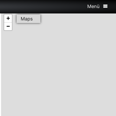
Menü
+
Maps
−