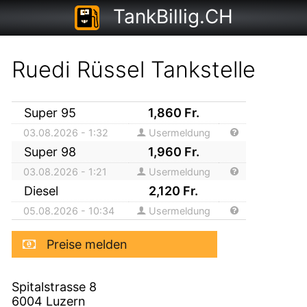
TankBillig.CH
Ruedi Rüssel Tankstelle
Super 95
1,860
Fr.
03.08.2026 - 1:32
Usermeldung
Super 98
1,960
Fr.
03.08.2026 - 1:21
Usermeldung
Diesel
2,120
Fr.
05.08.2026 - 10:34
Usermeldung
Preise melden
Spitalstrasse 8
6004
Luzern