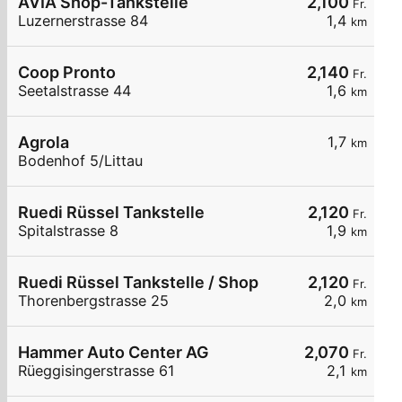
AVIA Shop-Tankstelle
2,100
Fr.
Luzernerstrasse 84
1,4
km
Coop Pronto
2,140
Fr.
Seetalstrasse 44
1,6
km
Agrola
1,7
km
Bodenhof 5/Littau
Ruedi Rüssel Tankstelle
2,120
Fr.
Spitalstrasse 8
1,9
km
Ruedi Rüssel Tankstelle / Shop
2,120
Fr.
Thorenbergstrasse 25
2,0
km
Hammer Auto Center AG
2,070
Fr.
Rüeggisingerstrasse 61
2,1
km