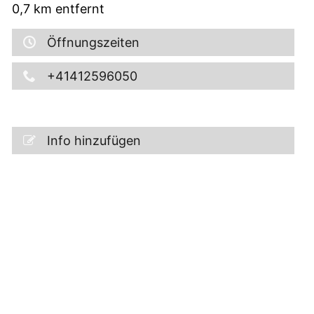
0,7
km entfernt
Öffnungszeiten
+41412596050
Info hinzufügen