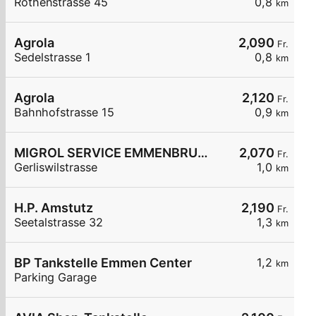
Rothenstrasse 45
0,8
km
Agrola
2,090
Fr.
Sedelstrasse 1
0,8
km
Agrola
2,120
Fr.
Bahnhofstrasse 15
0,9
km
MIGROL SERVICE EMMENBRUECKE
2,070
Fr.
Gerliswilstrasse
1,0
km
H.P. Amstutz
2,190
Fr.
Seetalstrasse 32
1,3
km
BP Tankstelle Emmen Center
1,2
km
Parking Garage