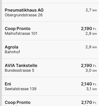
Pneumatikhaus AG
2,7
km
Obergrundstrasse 26
Coop Pronto
2,190
Fr.
Maihofstrasse 101
2,9
km
Agrola
2,9
km
Bahnhof
AVIA Tankstelle
2,190
Fr.
Bundesstrasse 5
3,0
km
Eni
2,140
Fr.
Seetalstrasse 139
3,1
km
Coop Pronto
2,170
Fr.