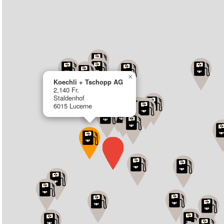
×
Koechli + Tschopp AG
2,140 Fr.
Staldenhof
6015 Lucerne