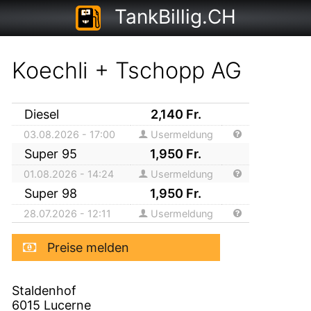
TankBillig.CH
Koechli + Tschopp AG
Diesel
2,140
Fr.
03.08.2026 - 17:00
Usermeldung
Super 95
1,950
Fr.
01.08.2026 - 14:24
Usermeldung
Super 98
1,950
Fr.
28.07.2026 - 12:11
Usermeldung
Preise melden
Staldenhof
6015
Lucerne