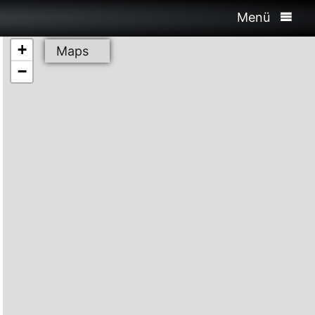
Menü
+
Maps
−