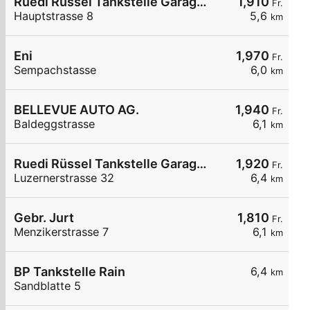
Ruedi Rüssel Tankstelle Garage Fischer AG Baldegg
1,910
Fr.
Hauptstrasse 8
5,6
km
Eni
1,970
Fr.
Sempachstasse
6,0
km
BELLEVUE AUTO AG.
1,940
Fr.
Baldeggstrasse
6,1
km
Ruedi Rüssel Tankstelle Garage Elmiger AG
1,920
Fr.
Luzernerstrasse 32
6,4
km
Gebr. Jurt
1,810
Fr.
Menzikerstrasse 7
6,1
km
BP Tankstelle Rain
6,4
km
Sandblatte 5