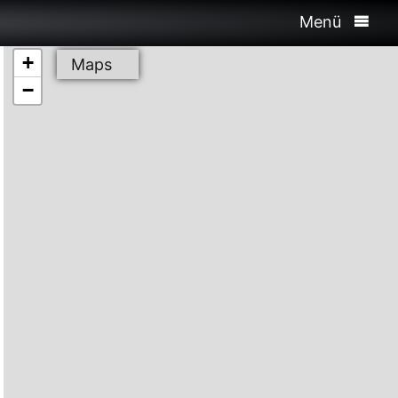
Menü
+
Maps
−