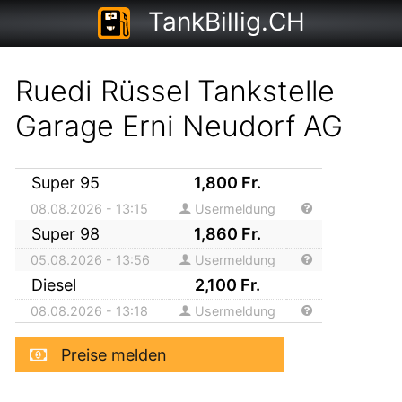
TankBillig.CH
Ruedi Rüssel Tankstelle
Garage Erni Neudorf AG
Super 95
1,800
Fr.
08.08.2026 - 13:15
Usermeldung
Super 98
1,860
Fr.
05.08.2026 - 13:56
Usermeldung
Diesel
2,100
Fr.
08.08.2026 - 13:18
Usermeldung
Preise melden