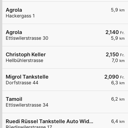
Agrola
5,9
km
Hackergass 1
Agrola
2,140
Fr.
Ettiswilerstrasse 30
5,9
km
Christoph Keller
2,150
Fr.
Hellbühlerstrasse
7,0
km
Migrol Tankstelle
2,090
Fr.
Dorfstrasse 44
6,3
km
Tamoil
6,2
km
Ettiswilerstrasse 34
Ruedi Rüssel Tankstelle Auto Widmer AG
6,4
km
Rüediswilerstrasse 17