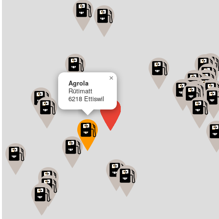
×
Agrola
Rütimatt
6218 Ettiswil