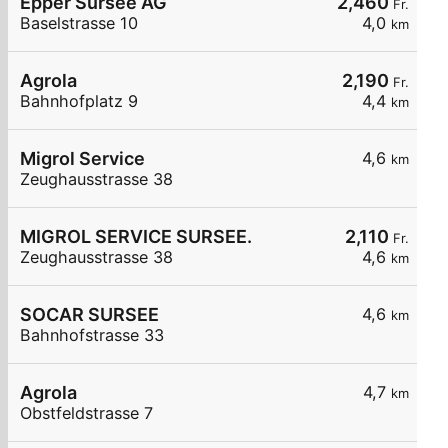
Epper Sursee AG
2,460
Fr.
Baselstrasse 10
4,0
km
Agrola
2,190
Fr.
Bahnhofplatz 9
4,4
km
Migrol Service
4,6
km
Zeughausstrasse 38
MIGROL SERVICE SURSEE.
2,110
Fr.
Zeughausstrasse 38
4,6
km
SOCAR SURSEE
4,6
km
Bahnhofstrasse 33
Agrola
4,7
km
Obstfeldstrasse 7