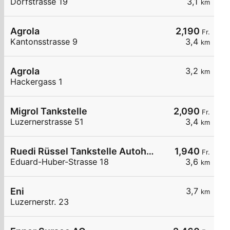
Dorfstrasse 19
3,1
km
Agrola
2,190
Fr.
Kantonsstrasse 9
3,4
km
Agrola
3,2
km
Hackergass 1
Migrol Tankstelle
2,090
Fr.
Luzernerstrasse 51
3,4
km
Ruedi Rüssel Tankstelle Autohaus Erwin Steffen
1,940
Fr.
Eduard-Huber-Strasse 18
3,6
km
Eni
3,7
km
Luzernerstr. 23