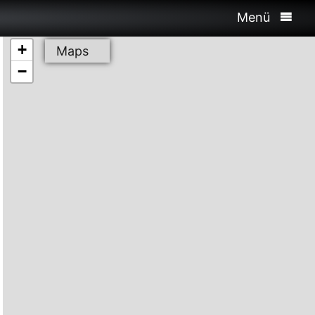
Menü
+
Maps
−