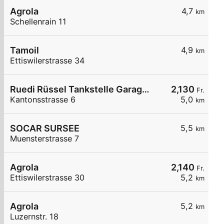
Agrola
4,7
km
Schellenrain 11
Tamoil
4,9
km
Ettiswilerstrasse 34
Ruedi Rüssel Tankstelle Garage Franz Wey
2,130
Fr.
Kantonsstrasse 6
5,0
km
SOCAR SURSEE
5,5
km
Muensterstrasse 7
Agrola
2,140
Fr.
Ettiswilerstrasse 30
5,2
km
Agrola
5,2
km
Luzernstr. 18