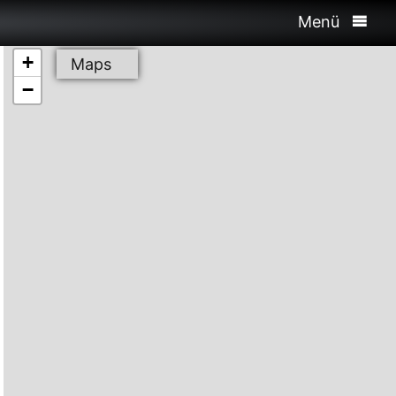
Menü
+
Maps
−