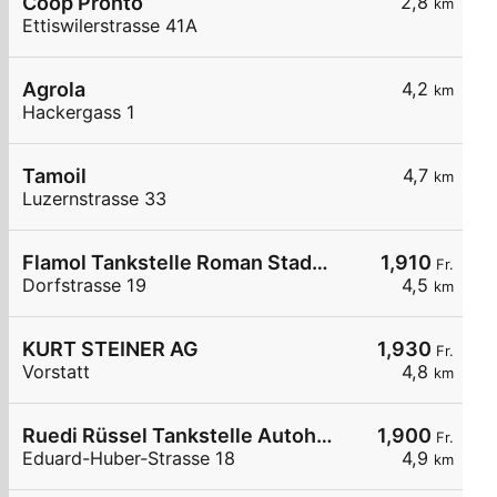
Coop Pronto
2,8
km
Ettiswilerstrasse 41A
Agrola
4,2
km
Hackergass 1
Tamoil
4,7
km
Luzernstrasse 33
Flamol Tankstelle Roman Stadelmann
1,910
Fr.
Dorfstrasse 19
4,5
km
KURT STEINER AG
1,930
Fr.
Vorstatt
4,8
km
Ruedi Rüssel Tankstelle Autohaus Erwin Steffen
1,900
Fr.
Eduard-Huber-Strasse 18
4,9
km