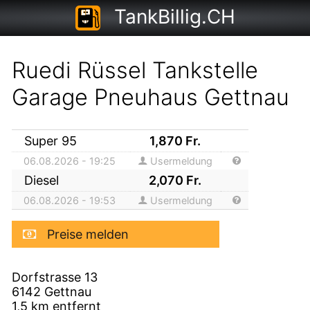
TankBillig.CH
Ruedi Rüssel Tankstelle
Garage Pneuhaus Gettnau
Super 95
1,870
Fr.
06.08.2026 - 19:25
Usermeldung
Diesel
2,070
Fr.
06.08.2026 - 19:53
Usermeldung
Preise melden
Dorfstrasse 13
6142
Gettnau
1,5
km entfernt