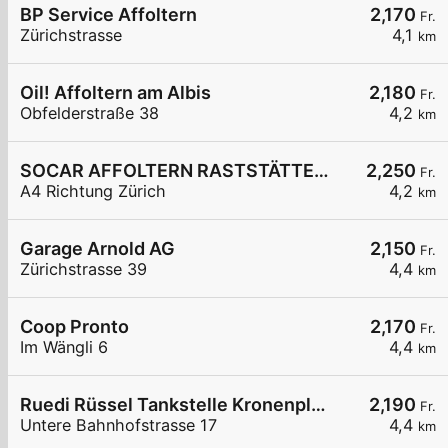
BP Service Affoltern
2,170
Fr.
Zürichstrasse
4,1
km
Oil! Affoltern am Albis
2,180
Fr.
Obfelderstraße 38
4,2
km
SOCAR AFFOLTERN RASTSTÄTTE A4
2,250
Fr.
A4 Richtung Zürich
4,2
km
Garage Arnold AG
2,150
Fr.
Zürichstrasse 39
4,4
km
Coop Pronto
2,170
Fr.
Im Wängli 6
4,4
km
Ruedi Rüssel Tankstelle Kronenplatzgarage AG
2,190
Fr.
Untere Bahnhofstrasse 17
4,4
km