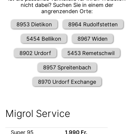
nicht dabei? Suchen Sie in einem der
angrenzenden Orte:
8953 Dietikon
8964 Rudolfstetten
5454 Bellikon
8967 Widen
8902 Urdorf
5453 Remetschwil
8957 Spreitenbach
8970 Urdorf Exchange
Migrol Service
Super 95
1,990
Fr.