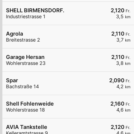
SHELL BIRMENSDORF.
2,120
Fr.
Industriestrasse 1
3,5
km
Agrola
2,110
Fr.
Breitestrasse 2
3,7
km
Garage Hersan
2,110
Fr.
Wohlerstrasse 23
3,8
km
Spar
2,090
Fr.
Bachstraße 14
4,2
km
Shell Fohlenweide
2,160
Fr.
Wohlerstrasse 18
4,6
km
AVIA Tankstelle
2,120
Fr.
Kelleramtstrasse 9
4,6
km