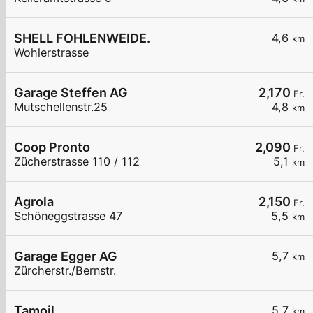
SHELL FOHLENWEIDE.
4,6
km
Wohlerstrasse
Garage Steffen AG
2,170
Fr.
Mutschellenstr.25
4,8
km
Coop Pronto
2,090
Fr.
Zücherstrasse 110 / 112
5,1
km
Agrola
2,150
Fr.
Schöneggstrasse 47
5,5
km
Garage Egger AG
5,7
km
Zürcherstr./Bernstr.
Tamoil
5,7
km