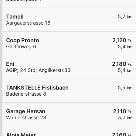
Tamoil
5,2
km
Aargauerstrasse 16
Coop Pronto
2,120
Fr.
Gartenweg 6
5,4
km
Eni
2,180
Fr.
AGIP; 24 Std; Anglikerstr.83
5,4
km
TANKSTELLE Fislisbach
5,5
km
Badenerstrasse 8
Garage Hersan
2,110
Fr.
Wohlerstrasse 23
5,7
km
Alois Meier
2,160
Fr.