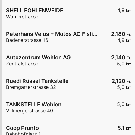
SHELL FOHLENWEIDE.
4,8
km
Wohlerstrasse
Peterhans Velos + Motos AG Fislisbach
2,180
Fr.
Badenerstrasse 16
4,9
km
Autozentrum Wohlen AG
2,140
Fr.
Zentralstrasse
5,0
km
Ruedi Rüssel Tankstelle
2,120
Fr.
Bremgarterstrasse 32
5,0
km
TANKSTELLE Wohlen
5,0
km
Villmergerstrasse 40
Coop Pronto
5,1
km
Bahnhofplatz 1