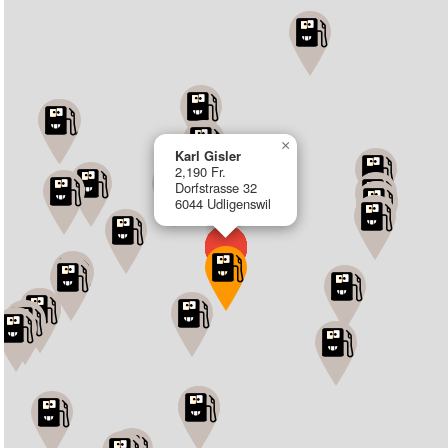
×
Karl Gisler
2,190 Fr.
Dorfstrasse 32
6044 Udligenswil