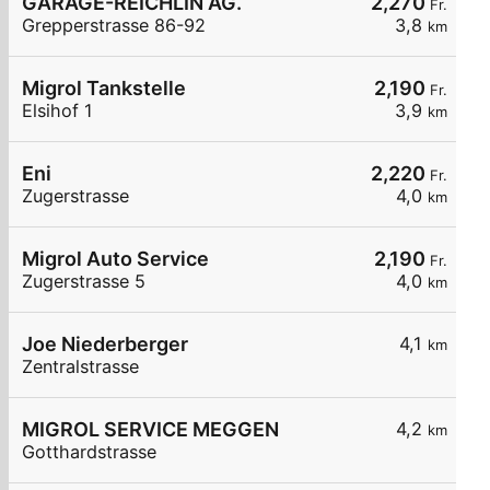
GARAGE-REICHLIN AG.
2,270
Fr.
Grepperstrasse 86-92
3,8
km
Migrol Tankstelle
2,190
Fr.
Elsihof 1
3,9
km
Eni
2,220
Fr.
Zugerstrasse
4,0
km
Migrol Auto Service
2,190
Fr.
Zugerstrasse 5
4,0
km
Joe Niederberger
4,1
km
Zentralstrasse
MIGROL SERVICE MEGGEN
4,2
km
Gotthardstrasse