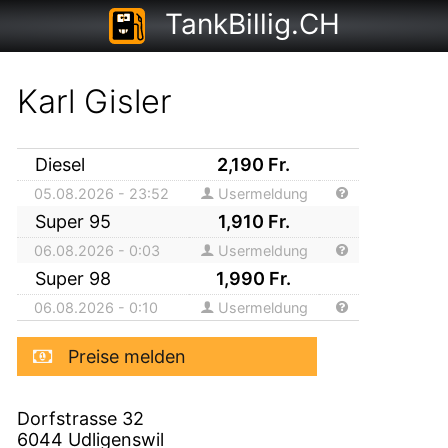
TankBillig.CH
Karl Gisler
Diesel
2,190
Fr.
05.08.2026 - 23:52
Usermeldung
Super 95
1,910
Fr.
06.08.2026 - 0:03
Usermeldung
Super 98
1,990
Fr.
06.08.2026 - 0:10
Usermeldung
Preise melden
Dorfstrasse 32
6044
Udligenswil