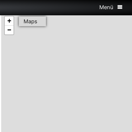
Menü
+
Maps
−